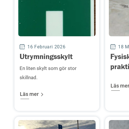
16 Februari 2026
18 M
Utrymningsskylt
Fysisk
prakt
En liten skylt som gör stor
skillnad.
Läs me
Läs mer