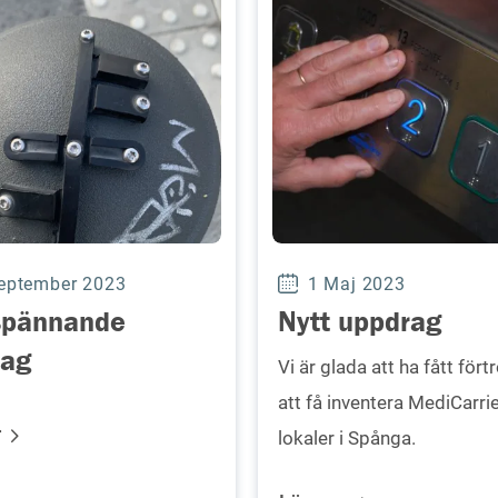
eptember 2023
1 Maj 2023
spännande
Nytt uppdrag
rag
Vi är glada att ha fått för
att få inventera MediCarri
r
lokaler i Spånga.