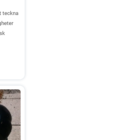
tt teckna
gheter
isk