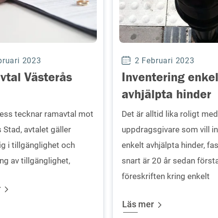
bruari 2023
2 Februari 2023
tal Västerås
Inventering enkel
avhjälpta hinder
ess tecknar ramavtal mot
Det är alltid lika roligt med
 Stad, avtalet gäller
uppdragsgivare som vill i
g i tillgänglighet och
enkelt avhjälpta hinder, fa
ng av tillgänglighet,
snart är 20 år sedan först
föreskriften kring enkelt
r
Läs mer