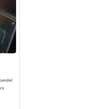
troendet
ers