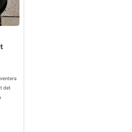
t
nventera
st det
a