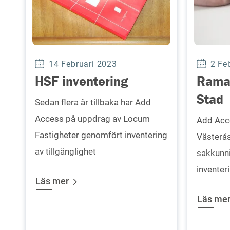
14 Februari 2023
2 Fe
HSF inventering
Ramav
Stad
Sedan flera år tillbaka har Add
Access på uppdrag av Locum
Add Acc
Fastigheter genomfört inventering
Västerås
av tillgänglighet
sakkunni
inventeri
Läs mer
Läs me