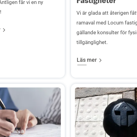
Fastigheter
Äntligen får vi en ny
!
Vi är glada att återigen få
ramaval med Locum fasti
r
gällande konsulter för fys
tillgänglighet.
Läs mer