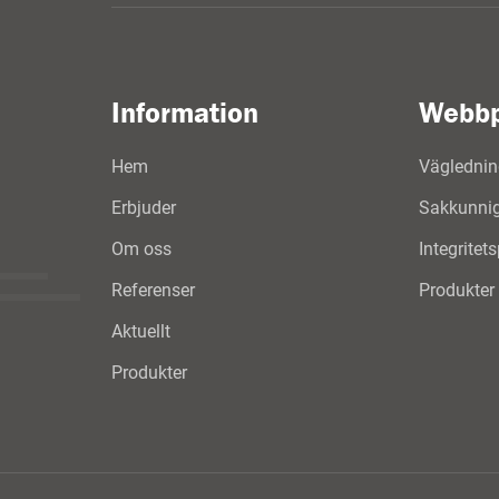
Information
Webbp
Hem
Väglednin
Erbjuder
Sakkunnig 
Om oss
Integritet
Referenser
Produkter
Aktuellt
Produkter