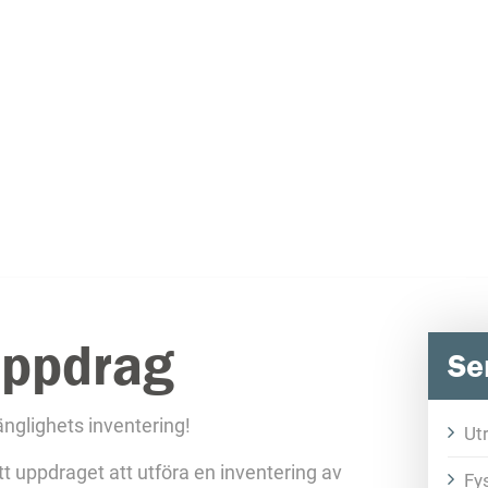
uppdrag
Se
änglighets inventering!
Ut
tt uppdraget att utföra en inventering av
Fys