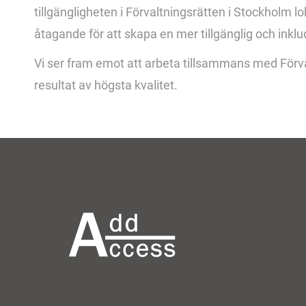
tillgängligheten i Förvaltningsrätten i Stockholm lok
åtagande för att skapa en mer tillgänglig och inklu
Vi ser fram emot att arbeta tillsammans med Förva
resultat av högsta kvalitet.