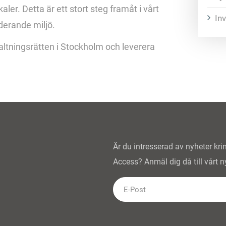
aler. Detta är ett stort steg framåt i vårt
In
derande miljö.
ltningsrätten i Stockholm och leverera
Är du intresserad av nyheter kr
Access? Anmäl dig då till vårt n