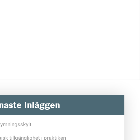
naste Inläggen
rymningsskylt
isk tillgänglighet i praktiken