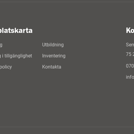
latskarta
Ko
g
Utbildning
Sem
75 
i tillgänglighet
Inventering
070
spolicy
Kontakta
inf