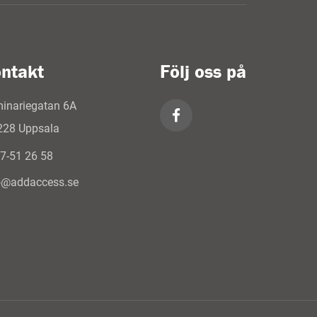
ntakt
Följ oss på
inariegatan 6A
228 Uppsala
7-51 26 58
o@addaccess.se