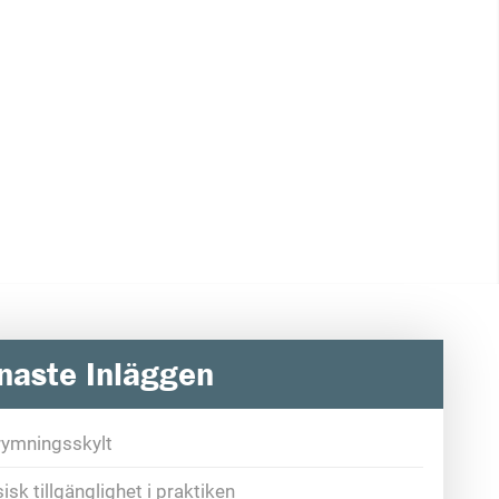
naste Inläggen
rymningsskylt
isk tillgänglighet i praktiken