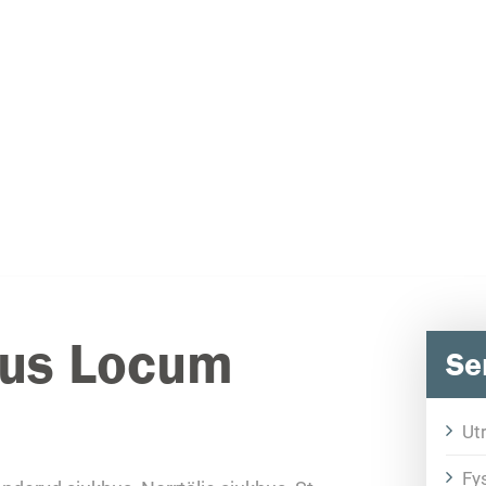
hus Locum
Se
Ut
Fys