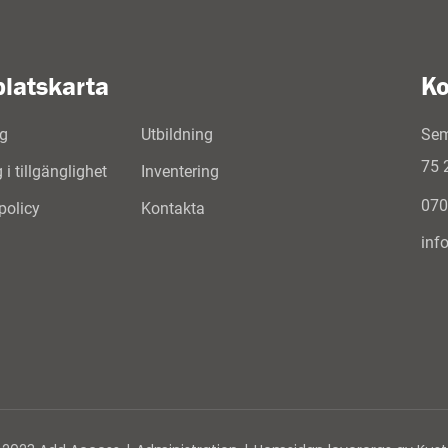
latskarta
Ko
g
Utbildning
Sem
75 
i tillgänglighet
Inventering
070
spolicy
Kontakta
inf