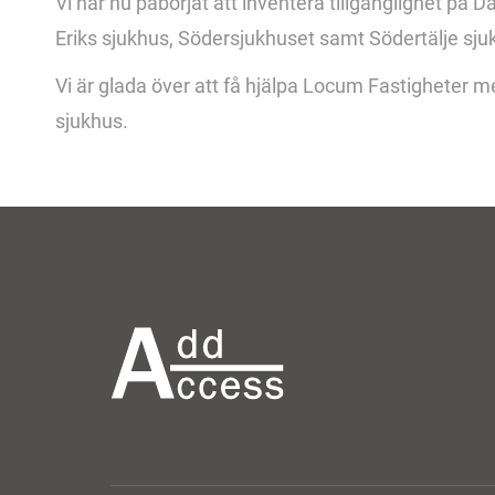
Vi har nu påbörjat att inventera tillgänglighet på D
Eriks sjukhus, Södersjukhuset samt Södertälje sju
Vi är glada över att få hjälpa Locum Fastigheter me
sjukhus.