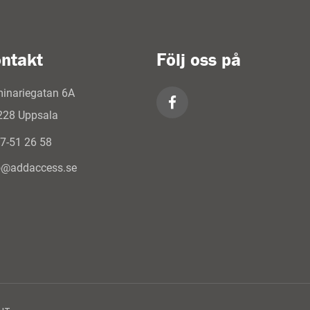
ntakt
Följ oss på
inariegatan 6A
228 Uppsala
7-51 26 58
o@addaccess.se