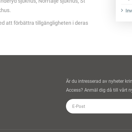
anderyd sjukhus, Norrtälje sjukhus, St
khus.
In
d att förbättra tillgängligheten i deras
Är du intresserad av nyheter kr
Access? Anmäl dig då till vårt n