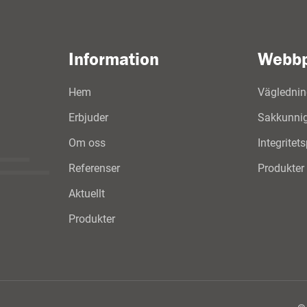
Information
Webbp
Hem
Väglednin
Erbjuder
Sakkunnig 
Om oss
Integritet
Referenser
Produkter
Aktuellt
Produkter