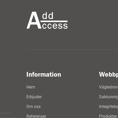
Information
Webbp
Hem
Väglednin
Erbjuder
Sakkunnig 
Om oss
Integritet
Referenser
Produkter