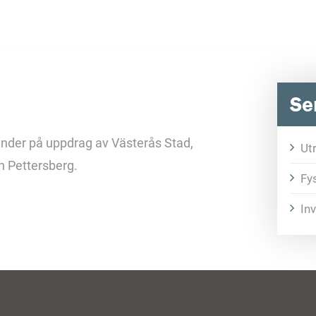
Se
hinder på uppdrag av Västerås Stad,
Ut
h Pettersberg.
Fys
In