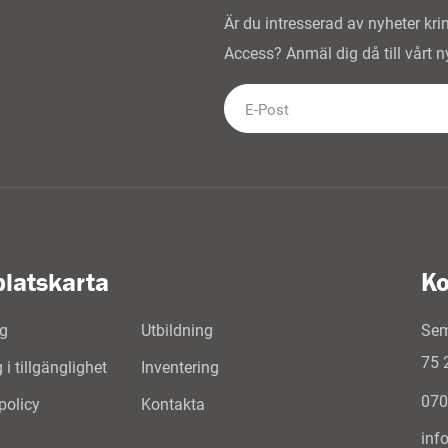
Är du intresserad av nyheter kr
Access? Anmäl dig då till vårt n
latskarta
Ko
g
Utbildning
Sem
75 
i tillgänglighet
Inventering
070
spolicy
Kontakta
inf